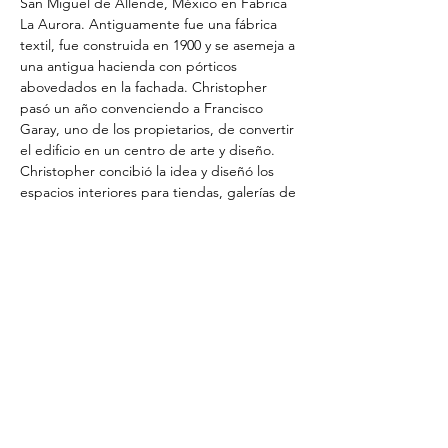
San Miguel de Allende, México en Fabrica
La Aurora. Antiguamente fue una fábrica
textil, fue construida en 1900 y se asemeja a
una antigua hacienda con pórticos
abovedados en la fachada. Christopher
pasó un año convenciendo a Francisco
Garay, uno de los propietarios, de convertir
el edificio en un centro de arte y diseño.
Christopher concibió la idea y diseñó los
espacios interiores para tiendas, galerías de
arte, restaurantes y una cafetería. La fábrica
cerró en 1991 debido a una industria más
globalizada. El Centro de Arte y Diseño
abrió sus puertas en 2002. Cada año, su
aniversario se celebra el primer sábado de
febrero.
© 2021 Christopher Fallon
Design. Diseñado por Baker
Street Creative